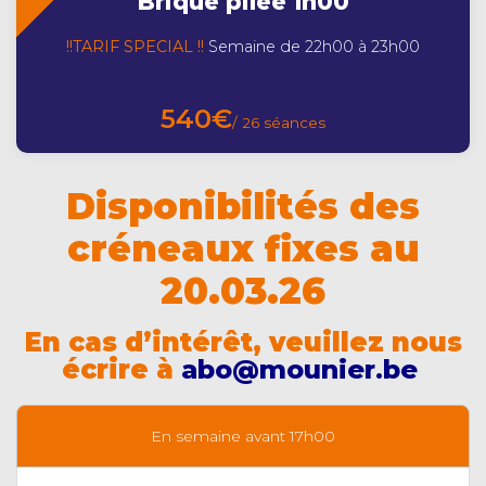
Brique pilée 1h00
!!TARIF SPECIAL !!
Semaine de 22h00 à 23h00
540€
/ 26 séances
Disponibilités des
créneaux fixes au
20.03.26
En cas d’intérêt, veuillez nous
écrire à
abo@mounier.be
En semaine avant 17h00