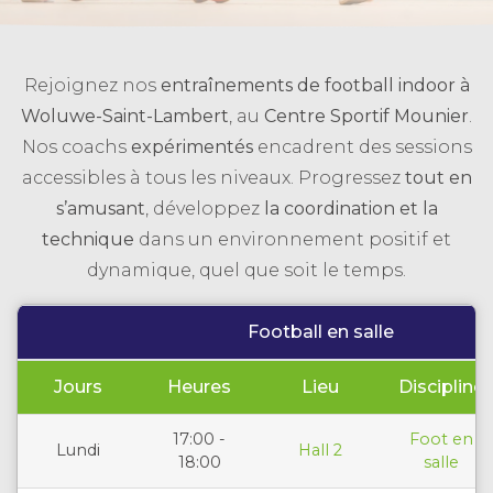
Rejoignez nos
entraînements de football indoor à
Woluwe-Saint-Lambert
, au
Centre Sportif Mounier
.
Nos coachs
expérimentés
encadrent des sessions
accessibles à tous les niveaux. Progressez
tout en
s’amusant
, développez
la coordination et la
technique
dans un environnement positif et
dynamique, quel que soit le temps.
Football en salle
Jours
Heures
Lieu
Discipline
17:00 -
Foot en
Lundi
Hall 2
18:00
salle