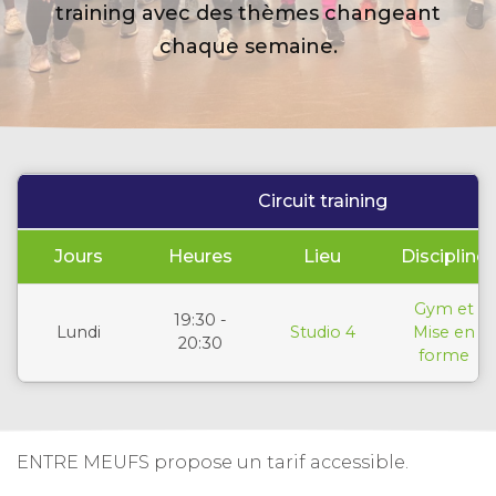
training avec des thèmes changeant
chaque semaine.
Circuit training
Jours
Heures
Lieu
Discipline
Gym et
19:30 -
Lundi
Studio 4
Mise en
20:30
forme
ENTRE MEUFS propose un tarif accessible.