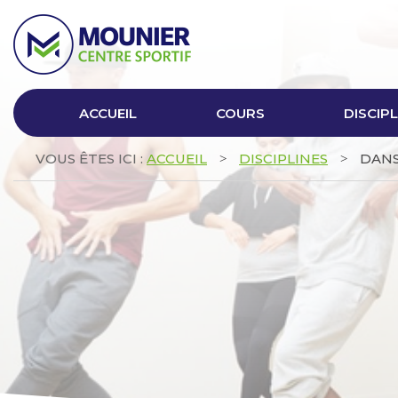
ACCUEIL
COURS
DISCIPL
VOUS ÊTES ICI :
ACCUEIL
DISCIPLINES
DAN
>
>