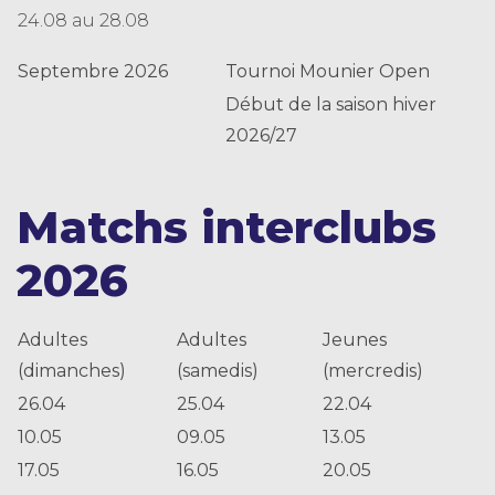
24.08 au 28.08
Septembre 2026
Tournoi Mounier Open
Début de la saison hiver
2026/27
Matchs interclubs
2026
Adultes
Adultes
Jeunes
(dimanches)
(samedis)
(mercredis)
26.04
25.04
22.04
10.05
09.05
13.05
17.05
16.05
20.05