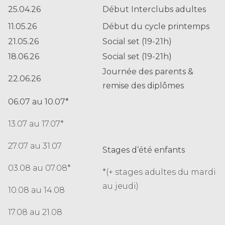
25.04.26
Début Interclubs adultes
11.05.26
Début du cycle printemps
21.05.26
Social set (19-21h)
18.06.26
Social set (19-21h)
Journée des parents &
22.06.26
remise des diplômes
06.07 au 10.07*
13.07 au 17.07*
27.07 au 31.07
Stages d’été enfants
03.08 au 07.08*
*(+ stages adultes du mardi
au jeudi)
10.08 au 14.08
17.08 au 21.08