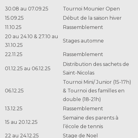
30.08 au 07.09.25
Tournoi Mounier Open
15.09.25
Début de la saison hiver
11.10.25
Rassemblement
20 au 24.10 & 27.10 au
Stages automne
31.10.25
22.11.25
Rassemblement
Distribution des sachets de
01.12.25 au 06.12.25
Saint-Nicolas
Tournoi Mini/ Junior (15-17h)
06.12.25
& Tournoi des familles en
double (18-21h)
13.12.25
Rassemblement
Semaine des parents à
15 au 20.12.25
l’école de tennis
22 au 24.12.25
Stage de Noel