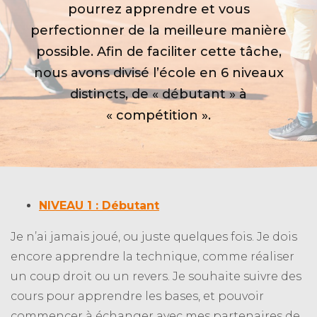
pourrez apprendre et vous
perfectionner de la meilleure manière
possible. Afin de faciliter cette tâche,
nous avons divisé l’école en 6 niveaux
distincts, de « débutant » à
« compétition ».
NIVEAU 1 : Débutant
Je n’ai jamais joué, ou juste quelques fois. Je dois
encore apprendre la technique, comme réaliser
un coup droit ou un revers. Je souhaite suivre des
cours pour apprendre les bases, et pouvoir
commencer à échanger avec mes partenaires de