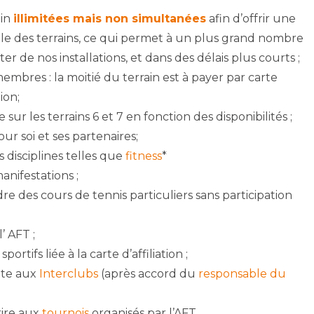
ain
illimitées mais non simultanées
afin d’offrir une
ble des terrains, ce qui permet à un plus grand nombre
r de nos installations, et dans des délais plus courts ;
mbres : la moitié du terrain est à payer par carte
ion;
ur les terrains 6 et 7 en fonction des disponibilités ;
ur soi et ses partenaires;
s disciplines telles que
fitness
*
anifestations ;
dre des cours de tennis particuliers sans participation
l’ AFT ;
portifs liée à la carte d’affiliation ;
uite aux
Interclubs
(après accord du
responsable du
crire aux
tournois
organisés par l’AFT.