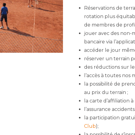
Réservations de terr
rotation plus équita
de membres de profite
jouer avec des non-me
bancaire via l’applicat
accéder le jour même s
réserver un terrain po
des réductions sur le
l’accès à toutes nos m
la possibilité de pren
au prix du terrain ;
la carte d’affiliation à 
l’assurance accidents s
la participation grat
Club
);
la possibilité de s’ins