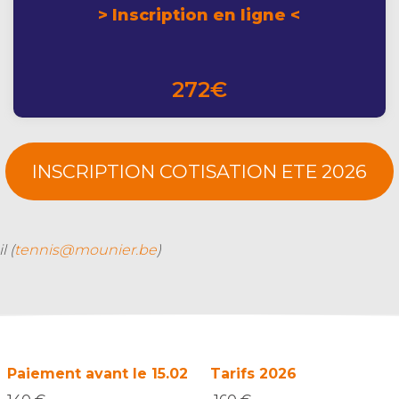
> Inscription en ligne <
272€
INSCRIPTION COTISATION ETE 2026
l (
tennis@mounier.be
)
Paiement avant le 15.02
Tarifs 2026