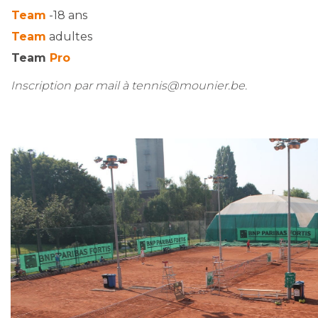
Team
-18 ans
Team
adultes
Team
Pro
Inscription par mail à tennis@mounier.be.