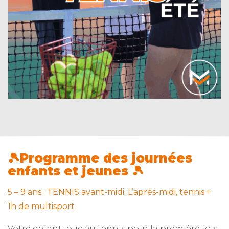
🎾Programme des journées
enfants et jeunes 🎾
5 – 9 ans : TENNIS avant-midi. L’après-midi, tennis +
1h de multisport
Votre enfant joue au tennis pour la première fois