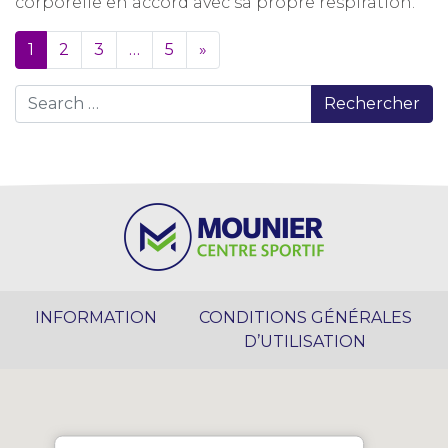
corporelle en accord avec sa propre respiration.
1
2
3
…
5
»
Rechercher
INFORMATION
CONDITIONS GÉNÉRALES
D’UTILISATION